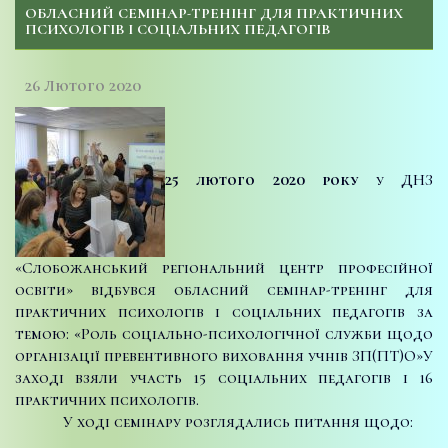
ОБЛАСНИЙ СЕМІНАР-ТРЕНІНГ ДЛЯ ПРАКТИЧНИХ
ПСИХОЛОГІВ І СОЦІАЛЬНИХ ПЕДАГОГІВ
26 Лютого 2020
25 лютого 2020 року
у ДНЗ
«Слобожанський регіональний центр професійної
освіти» відбувся обласний семінар-тренінг для
практичних психологів і соціальних педагогів за
темою: «Роль соціально-психологічної служби щодо
організації превентивного виховання учнів ЗП(ПТ)О»
У
заході взяли участь 15 соціальних педагогів і 16
практичних психологів.
У ході семінару розглядались питання щодо: