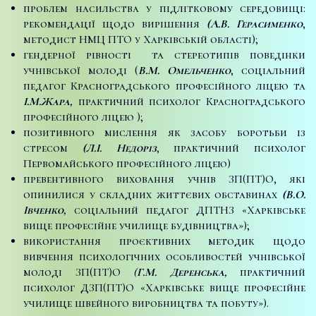
проблем насильства у підлітковому середовищі:
рекомендації щодо вирішення
(А.В. Герасименко
,
методист НМЦ ПТО у Харківській області);
гендерної рівності та стереотипів поведінки
учнівської молоді (
В.М. Омельченко
, соціальний
педагог Красноградського професійного ліцею та
І.М.Жара,
практичний психолог Красноградського
професійного ліцею );
позитивного мислення як засобу боротьби із
стресом
(Л.І. Недоріз
, практичний психолог
Первомайського професійного ліцею)
превентивного виховання учнів ЗП(ПТ)О, які
опинилися у складних життєвих обставинах
(В.О.
Івченко,
соціальний педагог ДПТНЗ «Харківське
вище професійне училище будівництва»);
використання проєктивних методик щодо
вивчення психологічних особливостей учнівської
молоді ЗП(ПТ)О
(
Г.М. Деренська,
практичний
психолог ДЗП(ПТ)О «Харківське вище професійне
училище швейного виробництва та побуту»).