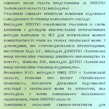
семінару брали участь представники 29 ЗП(ПТ)О
Харківської області (32 викладача).
Учасників семінару привітали номерами художньої
самодіяльності учениці навчального закладу.
Викладачі ЗП(ПТ)О ознайомили учасників із своїм
баченням і досвідом використання інтерактивних
методів навчання та ІКТ для формування мовної
компетентності учнів на уроках української мови. З
доповідями, які супроводжувалися презентаціями,
виступили: Біда А.Г., викладач ДЗП(ПТ)О «Харківське
вище професійне училище швейного виробництва та
побуту», Язикова Н.В., викладач ДПТНЗ «Харківське
вище професійне училище будівництва».
Ярошенко Ю.О., методист НМЦ ПТО у Харківській
області, розповів про проект «Українського
правопису»; результати Державної підсумкової
атестації з української мови та літератури, яка
проходила у формі зовнішнього незалежного
оцінювання, учнів ЗП(ПТ)О області.
Завершився обласний семінар-практикум для