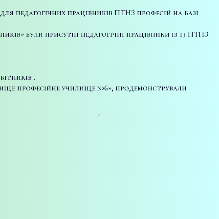
для педагогічних працівників ПТНЗ професій на базі
ників» були присутні педагогічні працівники із 13 ПТНЗ
ітників .
е вище професійне училище №6», продемонстрували