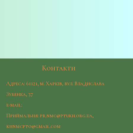
Контакти
Адреса: 61121, м. Харків, вул. Владислава
Зубенка, 37
e-mail:
Приймальня: pr.nmc@ptukh.org.ua,
khnmcpto@gmail.com