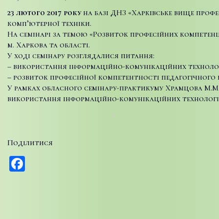
23 лютого 2017
року
на базі ДНЗ «Харківське вище профе
комп’ютерної техніки.
На семінарі за темою «Розвиток професійних компетенцій
м. Харкова та області.
У ході семінару розглядалися питання:
– використання інформаційно-комунікаційних технолог
– розвиток професійної компетентності педагогічного п
У рамках обласного семінару-практикуму Храмцова М.М.
використання інформаційно-комунікаційних технологій
Поділитися
Facebook