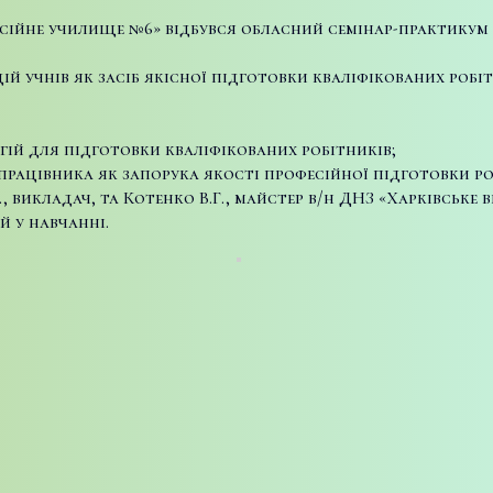
сійне училище №6» відбувся обласний семінар-практикум 
 учнів як засіб якісної підготовки кваліфікованих робіт
ій для підготовки кваліфікованих робітників;
рацівника як запорука якості професійної підготовки роб
, викладач, та Котенко В.Г., майстер в/н ДНЗ «Харківськ
 у навчанні.