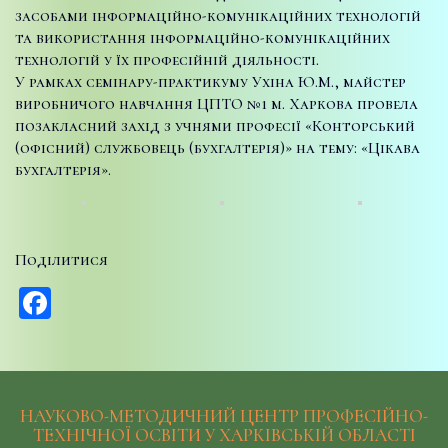
засобами інформаційно-комунікаційних технологій
та використання інформаційно-комунікаційних
технологій у їх професійній діяльності.
У рамках семінару-практикуму Ухіна Ю.М., майстер
виробничого навчання ЦПТО №1 м. Харкова провела
позакласний захід з учнями професії «Конторський
(офісний) службовець (бухгалтерія)» на тему: «Цікава
бухгалтерія».
Поділитися
Facebook
НАУКОВО-МЕТОДИЧНИЙ ЦЕНТР ПРОФЕСІЙНО-
ТЕХНІЧНОЇ ОСВІТИ У ХАРКІВСЬКІЙ ОБЛАСТІ