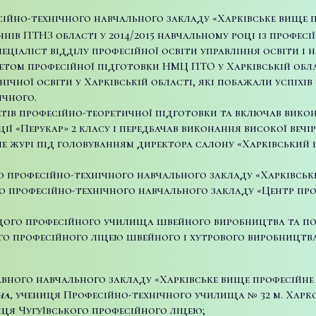
есійно-технічного навчального закладу «Харківське вище 
нів ПТНЗ області у 2014/2015 навчальному році із професії
еціаліст відділу професійної освіти управління освіти і 
інетом професійної підготовки НМЦ ПТО у Харківській обла
чної освіти у Харківській області, які побажали успіхів
ичного.
дметів професійно-теоретичної підготовки та включав вик
ції «Перукар» 2 класу і передбачав виконання високої вечі
е журі під головуванням директора салону «Харківський 
 професійно-технічного навчального закладу «Харківськ
 професійно-технічного навчального закладу «Центр про
ого професійного училища швейного виробництва та по
го професійного ліцею швейного і хутрового виробництва
авного навчального закладу «Харківське вище професійне
на
,
учениця Професійно-технічного училища № 32 м. Харко
ця Чугуївського професійного ліцею;