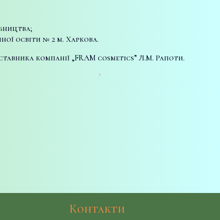
бництва;
ої освіти № 2 м. Харкова.
тавника компанії „FRAM cosmetics” Л.М. Рапоти.
Контакти