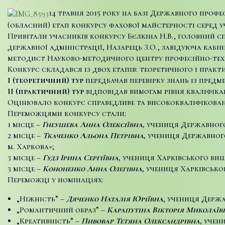
14 травня 2015 року на базі Державного проф
(обласний) етап конкурсу фахової майстерності серед уч
Привітали учасників конкурсу Бєлкіна Н.В., головний сп
державної адміністрації, Назарець З.О., завідуюча каб
методист Науково-методичного центру професійно-техні
Конкурс складався із двох етапів: теоретичного і практ
І (
теоретичний) тур
передбачав перевірку знань із пре
ІІ
(практичний) тур
відповідав вимогам рівня кваліфіка
Оцінювало конкурс справедливе та висококваліфікован
Переможцями конкурсу стали:
1 місце –
Гнеушева Анна Олексіївна,
учениця Державного
2 місце –
Ткаченко Альона Петрівна
,
учениця Державного
м. Харкова»;
3 місце –
Гудз Ірина Сергіївна
,
учениця Харківського вищ
3 місце –
Кононенко Анна Олегівна
,
учениця Харківсько
Переможці у номінаціях:
„Ніжність” –
Дяченко Наталія Юріївна
, учениця Держ
„Романтичний образ” –
Карапутіна Вікторія Миколаїв
„Креативність” –
Пивовар Тетяна Олександрівна,
учени