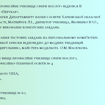
професійне училище сфери послуг» відбувся ІІ
 «Перукар».
науки Департаменту науки і освіти Харківської обласної
сті, Матвійчук Л.І., директор училища, Яковенко Ю.О.,
 у виконанні конкурсних завдань.
онання тестових завдань на персональному комп’ютері.
рньої зачіски відповідно до модних тенденцій.
цирульник», майстера-модельєра О.М. Масюкова.
е вище професійне училище сфери послуг»;
фесійно-технічної освіти № 4
буту УІПА;
.
 училище № 6»;
ва;