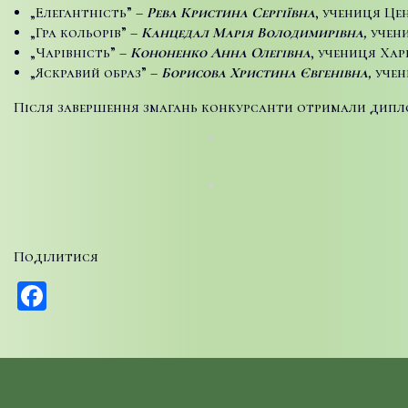
„Елегантність” –
Рева Кристина Сергіївна
, учениця Це
„Гра кольорів” –
Канцедал Марія Володимирівна,
учен
„Чарівність” –
Кононенко Анна Олегівна
, учениця Ха
„Яскравий образ” –
Борисова Христина Євгенівна,
учен
Після завершення змагань конкурсанти отримали диплом
Поділитися
Facebook