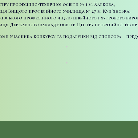
нтру професійно-технічної освіти № 1 м. Харкова;
иця Вищого професійного училища № 27 м. Куп’янська;
рківського професійного ліцею швейного і хутрового виро
иця Державного закладу освіти Центру професійно-технічн
и учасника конкурсу та подарунки від спонсора – предс