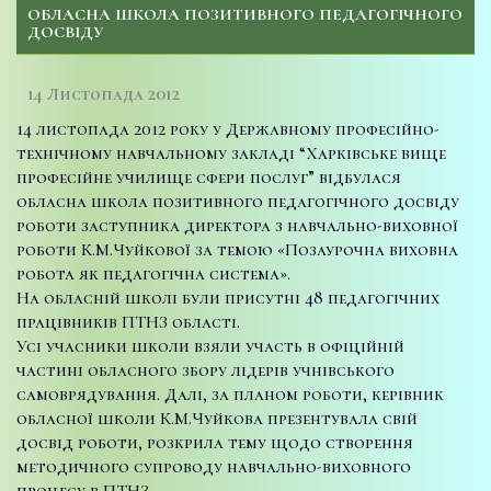
ОБЛАСНА ШКОЛА ПОЗИТИВНОГО ПЕДАГОГІЧНОГО
ДОСВІДУ
14 Листопада 2012
14 листопада 2012 року у Державному професійно-
технічному навчальному закладі “Харківське вище
професійне училище сфери послуг” відбулася
обласна школа позитивного педагогічного досвіду
роботи заступника директора з навчально-виховної
роботи
К.М.Чуйкової за темою «Позаурочна виховна
робота як педагогічна система».
На обласній школі були присутні 48 педагогічних
працівників ПТНЗ області.
Усі учасники школи взяли участь в офіційній
частині обласного збору лідерів учнівського
самоврядування. Далі, за планом роботи, керівник
обласної школи К.М.Чуйкова презентувала свій
досвід роботи, розкрила тему щодо створення
методичного супроводу навчально-виховного
процесу в ПТНЗ.