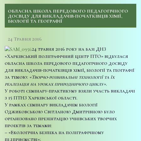
ОБЛАСНА ШКОЛА ПЕРЕДОВОГО ПЕДАГОГІЧНОГО
ДОСВІДУ ДЛЯ ВИКЛАДАЧІВ-ПОЧАТКІВЦІВ ХІМІЇ,
БІОЛОГІЇ ТА ГЕОГРАФІЇ
24 Травня 2016
24 травня 2016 року на базі ДНЗ
«Харківський поліграфічний центр ПТО» відбулася
обласна школа передового педагогічного досвіду
для викладачів-початківців хімії, біології та географії
за темою:
«Творчо-розвивальні технології та їх
реалізація на уроках природничого циклу».
У роботі семінару-практикуму взяли участь викладачі
з 15 ПТНЗ Харківської області.
У рамках семінару викладачем біології
Оджиковською Світланою Дмитрівною було
організовано презентацію учнівських творчих
проектів за темами:
– «Екологічна безпека на поліграфічному
підприємстві»;