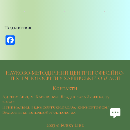
Поділитися
Facebook
НАУКОВО-МЕТОДИЧНИЙ ЦЕНТР ПРОФЕСІЙНО-
ТЕХНІЧНОЇ ОСВІТИ У ХАРКІВСЬКІЙ ОБЛАСТІ
Контакти
Адреса: 61121, м. Харків, вул. Владислава Зубенка, 37
e-mail:
Приймальня: pr.nmc@ptukh.org.ua, khnmcpto@gmail.com
Бухгалтерія: buh.nmc@ptukh.org.ua
2023 © Funky Line