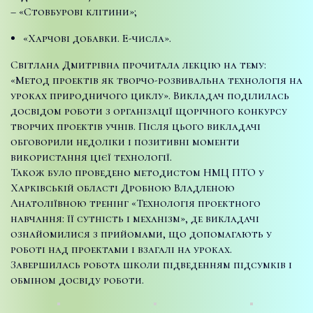
– «Стовбурові клітини»;
«Харчові добавки. Е-числа».
Світлана Дмитрівна прочитала лекцію на тему:
«Метод проектів як творчо-розвивальна технологія на
уроках природничого циклу». Викладач поділилась
досвідом роботи з організації щорічного конкурсу
творчих проектів учнів. Після цього викладачі
обговорили недоліки і позитивні моменти
використання цієї технології.
Також було проведено методистом НМЦ ПТО у
Харківській області Дробною Владленою
Анатоліївною тренінг «Технологія проектного
навчання: її сутність і механізм», де викладачі
ознайомилися з прийомами, що допомагають у
роботі над проектами і взагалі на уроках.
Завершилась робота школи підведенням підсумків і
обміном досвіду роботи.