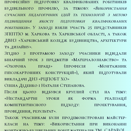
професійну підготовку кваліфікованих робітників
будівельного профілю, за темою:
«Використання
сучасних педагогічних ідей та технологій з метою
підвищення якості підготовки кваліфікованих
робітників».
У заході взяли участь 25 представників
ЗП(ПТ)О м. Харкова та Харківської області, а також
ДВНЗ «Харківський коледж будівництва, архітектури
та дизайну».
Згідно з програмою заходу учасники відвідали
бінарний урок з предметів «Матеріалознавство» та
«Охорона праці» (професія «Монтажник
гіпсокартонних конструкцій»), який підготували
викладачі ДНЗ «РЦПОБТ ХО»
Олена Діденко і Наталія Степанова.
Після цього відбувся круглий стіл на тему:
«Нестандартні уроки як форма реалізації
компетентнісного підходу: проектування,
проведення, результат».
Також учасникам були продемонстровані майстер-
класи на тему: «Використання при виконанні
монтажно-будівельних робіт матеріалів ТМ CAPAROL,