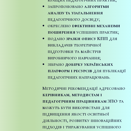
запропоновано
алгоритми
аналізу та узагальнення
педагогічного досвіду;
окреслено
ефективні механізми
поширення
успішних практик;
подано
зразки опису КПП
для
викладачів теоретичної
підготовки та майстрів
виробничого навчання;
зібрано
добірку українських
платформ і ресурсів
для публікації
педагогічних напрацювань.
Методичні рекомендації адресовано
керівникам, методистам і
педагогічним працівникам ЗПО
та
можуть бути використані для
підвищення якості освітньої
діяльності, розвитку інноваційних
підходів і тиражування успішного