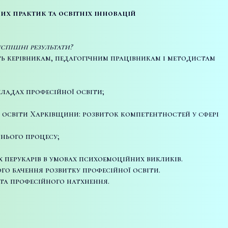
их практик та освітніх інновацій
спішні результати?
ть керівникам, педагогічним працівникам і методистам
кладах професійної освіти;
ї освіти Харківщини: розвиток компетентностей у сфері
тнього процесу;
перукарів в умовах психоемоційних викликів.
о бачення розвитку професійної освіти.
та професійного натхнення.