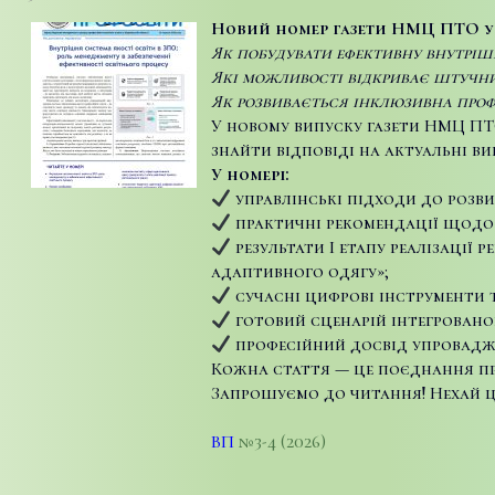
Новий номер газети НМЦ ПТО у Х
Як побудувати ефективну внутріш
Які можливості відкриває штучни
Як розвивається інклюзивна профе
У новому випуску газети НМЦ ПТ
знайти відповіді на актуальні в
У номері:
управлінські підходи до розви
практичні рекомендації щодо 
результати І етапу реалізації
адаптивного одягу»;
сучасні цифрові інструменти т
готовий сценарій інтегрованого
професійний досвід упровадже
Кожна стаття — це поєднання пр
Запрошуємо до читання! Нехай ц
ВП
№3-4 (2026)