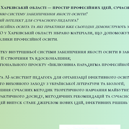
арківській області — простір професійних ідей, сучасн
ню систему забезпечення якості освіти?
й інтелект для сучасного педагога?
сійна освіта та які практики вже сьогодні демонструють у
О у Харківській області зібрано матеріали, що допоможу
иклики професійної освіти.
тку внутрішньої системи забезпечення якості освіти в за
її створення та вдосконалення;
 регіонального проєкту «Інклюзивна парадигма професійно
а AI-асистент педагога для організації ефективного осві
 виховного заходу з української літератури та біології;
ння сучасних методик теоретичного навчання майбутніх 
актичного досвіду, методичних рекомендацій та сучасног
ей випуск стане джерелом нових ідей, ефективних рішень 