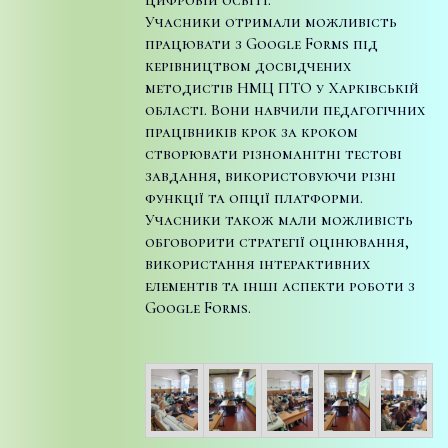
Учасники отримали можливість
працювати з Google Forms під
керівництвом досвідчених
методистів НМЦ ПТО у Харківській
області. Вони навчили педагогічних
працівників крок за кроком
створювати різноманітні тестові
завдання, використовуючи різні
функції та опції платформи.
Учасники також мали можливість
обговорити стратегії оцінювання,
використання інтерактивних
елементів та інші аспекти роботи з
Google Forms.