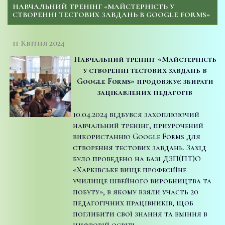
НАВЧАЛЬНИЙ ТРЕНІНГ «МАЙСТЕРНІСТЬ У
СТВОРЕННІ ТЕСТОВИХ ЗАВДАНЬ В GOOGLE FORMS»
11 Квітня 2024
Навчальний тренінг «Майстерність
у створенні тестових завдань в
Google Forms» продовжує збирати
зацікавлених педагогів
10.04.2024 відбувся захоплюючий
навчальний тренінг, приурочений
використанню Google Forms для
створення тестових завдань. Захід
було проведено на базі ДЗП(ПТ)О
«Харківське вище професійне
училище швейного виробництва та
побуту», в якому взяли участь 20
педагогічних працівників, щоб
поглибити свої знання та вміння в
цифровій освіті.