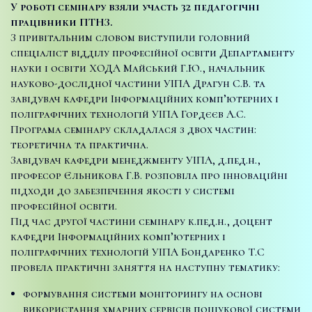
У роботі семінару взяли участь 32 педагогічні
працівники ПТНЗ.
З привітальним словом виступили головний
спеціаліст відділу професійної освіти Департаменту
науки і освіти ХОДА Майський Г.Ю., начальник
науково-дослідної частини УІПА Драгун С.В. та
завідувач кафедри Інформаційних комп’ютерних і
поліграфічних технологій УІПА Гордєєв А.С.
Програма семінару складалася з двох частин:
теоретична та практична.
Завідувач кафедри менеджменту УІПА, д.пед.н.,
професор Єльникова Г.В. розповіла про інноваційні
підходи до забезпечення якості у системі
професійної освіти.
Під час другої частини семінару к.пед.н., доцент
кафедри Інформаційних комп’ютерних і
поліграфічних технологій УІПА Бондаренко Т.С
провела практичні заняття на наступну тематику:
формування системи моніторингу на основі
використання хмарних сервісів пошукової системи