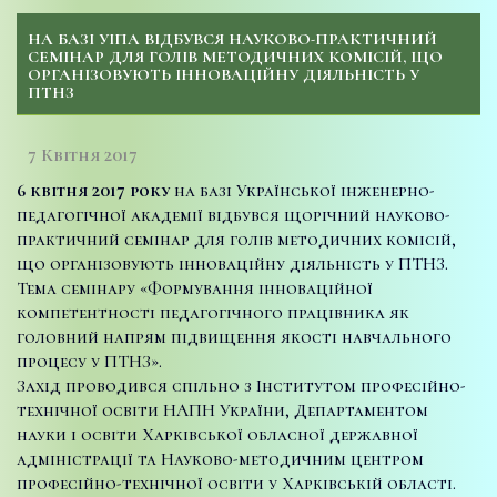
НА БАЗІ УІПА ВІДБУВСЯ НАУКОВО-ПРАКТИЧНИЙ
СЕМІНАР ДЛЯ ГОЛІВ МЕТОДИЧНИХ КОМІСІЙ, ЩО
ОРГАНІЗОВУЮТЬ ІННОВАЦІЙНУ ДІЯЛЬНІСТЬ У
ПТНЗ
7 Квітня 2017
6 квітня 2017 року
на базі Української інженерно-
педагогічної академії відбувся щорічний науково-
практичний семінар для голів методичних комісій,
що організовують інноваційну діяльність у ПТНЗ.
Тема семінару «Формування інноваційної
компетентності педагогічного працівника як
головний напрям підвищення якості навчального
процесу у ПТНЗ».
Захід проводився спільно з Інститутом професійно-
технічної освіти НАПН України, Департаментом
науки і освіти Харківської обласної державної
адміністрації та Науково-методичним центром
професійно-технічної освіти у Харківській області.