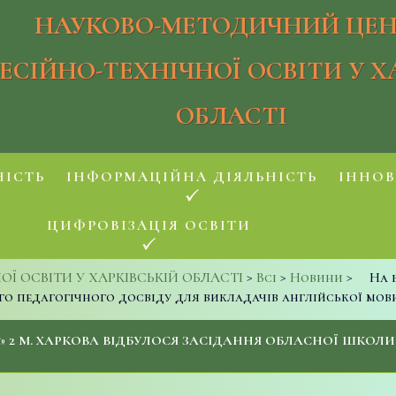
НАУКОВО-МЕТОДИЧНИЙ ЦЕН
ЕСІЙНО-ТЕХНІЧНОЇ ОСВІТИ У Х
ОБЛАСТІ
НІСТЬ
ІНФОРМАЦІЙНА ДІЯЛЬНІСТЬ
ІННОВ
ЦИФРОВІЗАЦІЯ ОСВІТИ
 ОСВІТИ У ХАРКІВСЬКІЙ ОБЛАСТІ
>
Всі
>
Новини
>
На 
о педагогічного досвіду для викладачів англійської мо
 № 2 М. ХАРКОВА ВІДБУЛОСЯ ЗАСІДАННЯ ОБЛАСНОЇ ШКОЛ