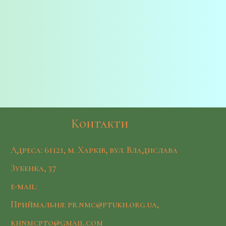
Контакти
Адреса: 61121, м. Харків, вул. Владислава
Зубенка, 37
e-mail:
Приймальня: pr.nmc@ptukh.org.ua,
khnmcpto@gmail.com