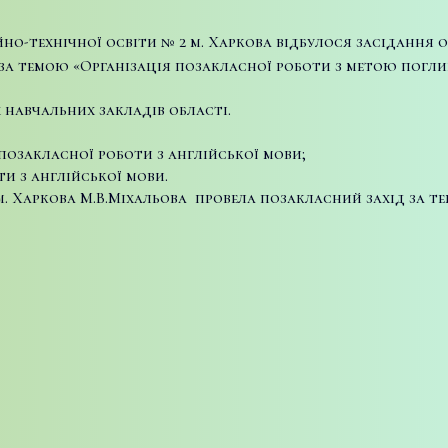
сійно-технічної освіти № 2 м. Харкова відбулося засіданн
за темою «Організація позакласної роботи з метою поглибл
 навчальних закладів області.
 позакласної роботи з англійської мови;
и з англійської мови.
м. Харкова М.В.Міхальова провела позакласний захід за 