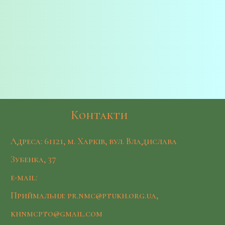
Контакти
Адреса: 61121, м. Харків, вул. Владислава
Зубенка, 37
e-mail:
Приймальня: pr.nmc@ptukh.org.ua,
khnmcpto@gmail.com