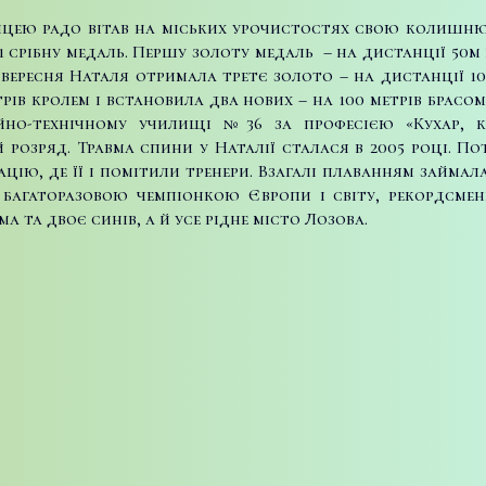
о ліцею радо вітав на міських урочистостях свою колиш
 1 срібну медаль. Першу золоту медаль – на дистанції 50
4 вересня Наталя отримала третє золото – на дистанції 1
ів кролем і встановила два нових – на 100 метрів брасом 
йно-технічному училищі №36 за професією «Кухар, 
озряд. Травма спини у Наталії сталася в 2005 році. Пот
тацію, де її і помітили тренери. Взагалі плаванням займ
 багаторазовою чемпіонкою Європи і світу, рекордсме
а та двоє синів, а й усе рідне місто Лозова.