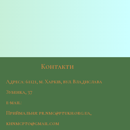
Контакти
Адреса: 61121, м. Харків, вул. Владислава
Зубенка, 37
e-mail:
Приймальня: pr.nmc@ptukh.org.ua,
khnmcpto@gmail.com