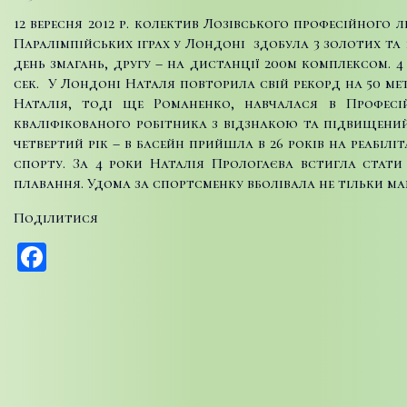
12 вересня 2012 р. колектив Лозівського професійног
Паралімпійських іграх у Лондоні здобула 3 золотих та
день змагань, другу – на дистанції 200м комплексом. 
сек. У Лондоні Наталя повторила свій рекорд на 50 метр
Наталія, тоді ще Романенко, навчалася в Професі
кваліфікованого робітника з відзнакою та підвищений р
четвертий рік – в басейн прийшла в 26 років на реабілі
спорту. За 4 роки Наталія Прологаєва встигла стати
плавання. Удома за спортсменку вболівала не тільки мам
Поділитися
Facebook