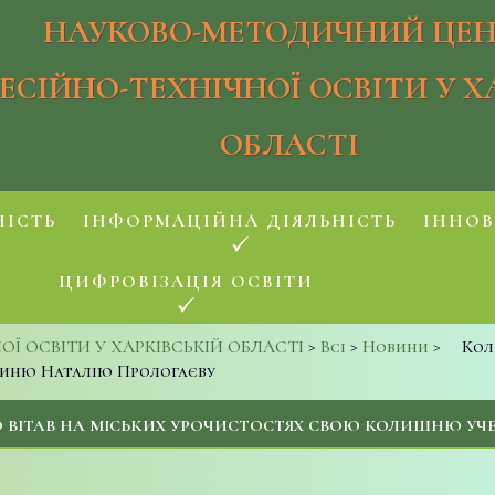
НАУКОВО-МЕТОДИЧНИЙ ЦЕН
ЕСІЙНО-ТЕХНІЧНОЇ ОСВІТИ У Х
ОБЛАСТІ
НІСТЬ
ІНФОРМАЦІЙНА ДІЯЛЬНІСТЬ
ІННОВ
ЦИФРОВІЗАЦІЯ ОСВІТИ
 ОСВІТИ У ХАРКІВСЬКІЙ ОБЛАСТІ
>
Всі
>
Новини
>
Кол
чиню Наталію Прологаєву
О ВІТАВ НА МІСЬКИХ УРОЧИСТОСТЯХ СВОЮ КОЛИШНЮ У