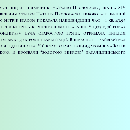
ню ученицю – плавчиню Наталію Прологаєву, яка на XIV
м вільним стилем Наталія Прологаєва виборола в перший
00 метрів брасом показала
найшвидший час – 1 хв. 43,99
і 200 метрів у комплексному плаванні. У 1993-1996 роках
кондитер». Була старостою групи, отримала диплом
ім було два роки реабілітації. В інваспорті займається
алася з дитинства. У 6 класі стала кандидатом в майстри
нкою. Її прозвали “золотою рибкою” паралімпійського