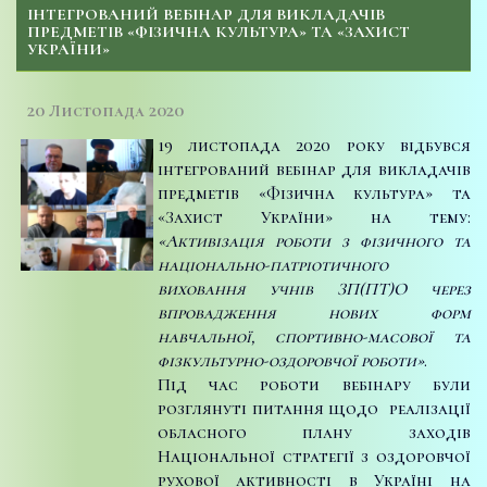
ІНТЕГРОВАНИЙ ВЕБІНАР ДЛЯ ВИКЛАДАЧІВ
ПРЕДМЕТІВ «ФІЗИЧНА КУЛЬТУРА» ТА «ЗАХИСТ
УКРАЇНИ»
20 Листопада 2020
19 листопада 2020 року відбувся
інтегрований вебінар для викладачів
предметів «Фізична культура» та
«Захист України» на тему:
«Активізація роботи з фізичного та
національно-патріотичного
виховання учнів ЗП(ПТ)О через
впровадження нових форм
навчальної, спортивно-масової та
фізкультурно-оздоровчої роботи»
.
Під час роботи вебінару були
розглянуті питання щодо реалізації
обласного плану заходів
Національної стратегії з оздоровчої
рухової активності в Україні на