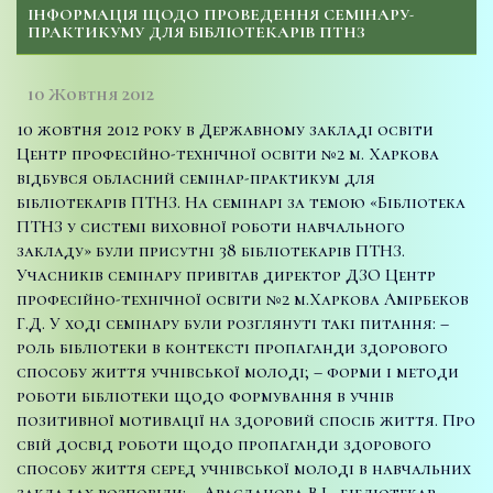
ІНФОРМАЦІЯ ЩОДО ПРОВЕДЕННЯ СЕМІНАРУ-
ПРАКТИКУМУ ДЛЯ БІБЛІОТЕКАРІВ ПТНЗ
10 Жовтня 2012
10 жовтня 2012 року в Державному закладі освіти
Центр професійно-технічної освіти №2 м. Харкова
відбувся обласний семінар-практикум для
бібліотекарів ПТНЗ. На семінарі за темою «Бібліотека
ПТНЗ у системі виховної роботи навчального
закладу» були присутні 38 бібліотекарів ПТНЗ.
Учасників семінару привітав директор ДЗО Центр
професійно-технічної освіти №2 м.Харкова Амірбеков
Г.Д. У ході семінару були розглянуті такі питання: –
роль
бібліотеки в контексті пропаганди здорового
способу життя учнівської молоді; – форми і методи
роботи бібліотеки щодо формування в учнів
позитивної мотивації на здоровий спосіб життя. Про
свій досвід роботи щодо пропаганди здорового
способу життя серед учнівської молоді в навчальних
закладах розповіли: – Арасланова В.І., бібліотекар