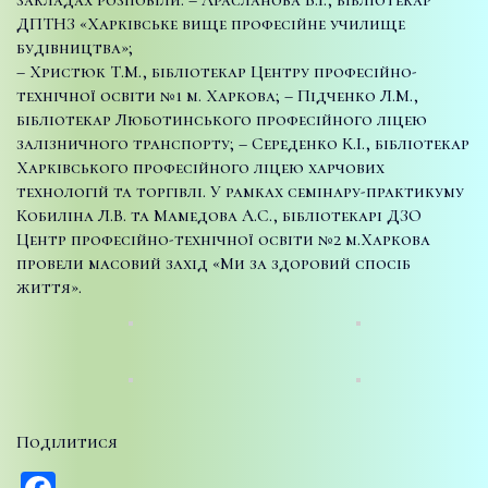
ДПТНЗ «Харківське вище професійне училище
будівництва»;
– Христюк Т.М., бібліотекар Центру професійно-
технічної освіти №1 м. Харкова; – Підченко Л.М.,
бібліотекар Люботинського професійного ліцею
залізничного транспорту; – Середенко К.І., бібліотекар
Харківського професійного ліцею харчових
технологій та торгівлі. У рамках семінару-практикуму
Кобиліна Л.В. та Мамедова А.С., бібліотекарі ДЗО
Центр професійно-технічної освіти №2 м.Харкова
провели масовий захід «Ми за здоровий спосіб
життя».
Поділитися