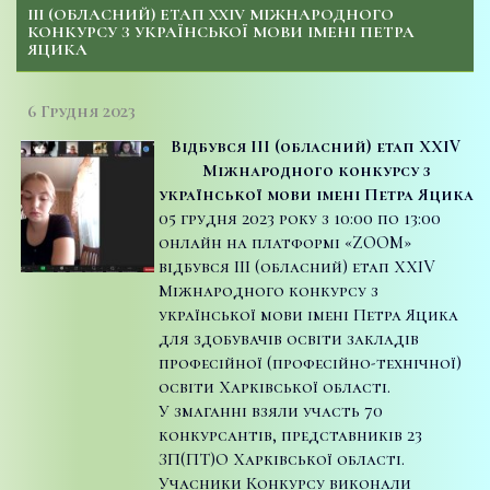
ІІІ (ОБЛАСНИЙ) ЕТАП ХХІV МІЖНАРОДНОГО
КОНКУРСУ З УКРАЇНСЬКОЇ МОВИ ІМЕНІ ПЕТРА
ЯЦИКА
6 Грудня 2023
Відбувся ІІІ (обласний) етап ХХІ
V
Міжнародного конкурсу з
української мови імені Петра Яцика
05 грудня 2023 року з 10:00 по 13:00
онлайн на платформі «ZOOM»
відбувся ІІІ (обласний) етап ХХІV
Міжнародного конкурсу з
української мови імені Петра Яцика
для здобувачів освіти закладів
професійної (професійно-технічної)
освіти Харківської області.
У змаганні взяли участь 70
конкурсантів, представників 23
ЗП(ПТ)О Харківської області.
Учасники Конкурсу виконали