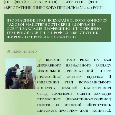
(ПРОФЕСІЙНО-ТЕХНІЧНОЇ) ОСВІТИ ІЗ ПРОФЕСІЇ
«ВЕРСТАТНИК ШИРОКОГО ПРОФІЛЮ» У 2020 РОЦІ
II (ОБЛАСНИЙ) ЕТАП ВСЕУКРАЇНСЬКОГО КОНКУРСУ
ФАХОВОЇ МАЙСТЕРНОСТІ СЕРЕД ЗДОБУВАЧІВ
ОСВІТИ ЗАКЛАДІВ ПРОФЕСІЙНОЇ (ПРОФЕСІЙНО-
ТЕХНІЧНОЇ) ОСВІТИ ІЗ ПРОФЕСІЇ «ВЕРСТАТНИК
ШИРОКОГО ПРОФІЛЮ» У 2020 РОЦІ
18 Вересня 2020
17 вересня 2020 року
на базі
Державного навчального закладу
«Ізюмський регіональний центр
професійної освіти» відбувся ІІ
(обласний) етап Всеукраїнського
конкурсу фахової майстерності
серед здобувачів освіти закладів
професійної (професійно-технічної)
освіти із професії «Верстатник
широкого профілю» (далі – Конкурс).