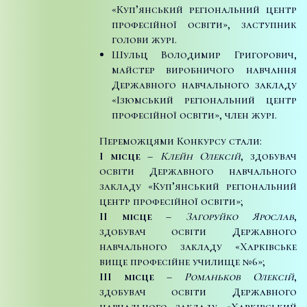
«Куп’янський регіональний центр
професійної освіти», заступник
голови журі.
Шульц Володимир Григорович,
майстер виробничого навчання
Державного навчального закладу
«Ізюмський регіональний центр
професійної освіти», член журі.
Переможцями Конкурсу стали:
І місце
–
Клейн Олексій
, здобувач
освіти Державного навчального
закладу «Куп’янський регіональний
центр професійної освіти»;
ІІ місце
–
Загоруйко Ярослав
,
здобувач освіти Державного
навчального закладу «Харківське
вище професійне училище №6»;
ІІІ місце
–
Романьков Олексій
,
здобувач освіти Державного
навчального закладу «Харківський