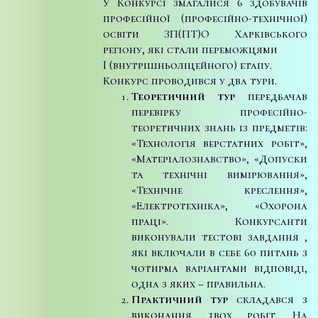
У Конкурсі змагалися 6 здобувачів
професійної (професійно-технічної)
освіти ЗП(ПТ)О Харківського
регіону, які стали переможцями
I (внутрішньоліцейного) етапу.
Конкурс проводився у два тури.
Теоретичний тур
передбачав
перевірку професійно-
теоретичних знань із предметів:
«Технологія верстатних робіт»,
«Матеріалознавство», «Допуски
та технічні вимірювання»,
«Технічне креслення»,
«Електротехніка», «Охорона
праці». Конкурсанти
виконували тестові завдання ,
які включали в себе 60 питань з
чотирма варіантами відповіді,
одна з яких – правильна.
Практичний тур
складався з
виконання двох робіт. На