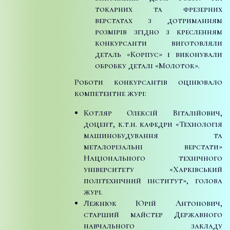
токарних та фрезерних
верстатах з дотриманням
розмірів згідно з кресленням
конкурсанти виготовляли
деталь «Корпус» і виконували
обробку деталі «Молоток».
Роботи конкурсантів оцінювало
компетентне журі:
Котляр Олексій Віталійович,
доцент, к.т.н. кафедри «Технологія
машинобудування та
металорізальні верстати»
Національного технічного
університету «Харківський
політехнічний інститут», голова
журі.
Лежнюк Юрій Антонович,
старший майстер Державного
навчального закладу