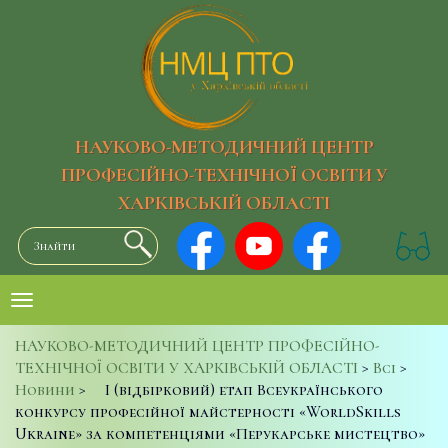
НАУКОВО-МЕТОДИЧНИЙ ЦЕНТР
ПРОФЕСІЙНО-ТЕХНІЧНОЇ ОСВІТИ У
ХАРКІВСЬКІЙ ОБЛАСТІ
НАУКОВО-МЕТОДИЧНИЙ ЦЕНТР ПРОФЕСІЙНО-
ТЕХНІЧНОЇ ОСВІТИ У ХАРКІВСЬКІЙ ОБЛАСТІ
>
Всі
>
Новини
>
І (відбірковий) етап Всеукраїнського
конкурсу професійної майстерності «WorldSkills
Ukraine» за компетенціями «Перукарське мистецтво»