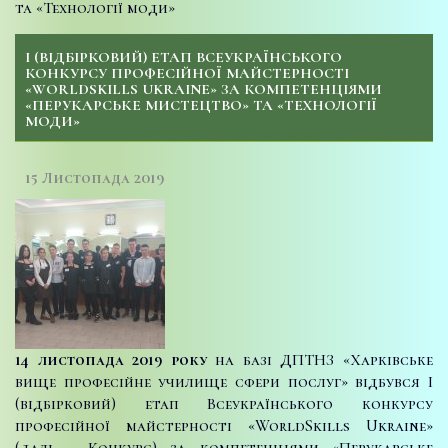
та «Технології моди»
І (ВІДБІРКОВИЙ) ЕТАП ВСЕУКРАЇНСЬКОГО
КОНКУРСУ ПРОФЕСІЙНОЇ МАЙСТЕРНОСТІ
«WORLDSKILLS UKRAINE» ЗА КОМПЕТЕНЦІЯМИ
«ПЕРУКАРСЬКЕ МИСТЕЦТВО» ТА «ТЕХНОЛОГІЇ
МОДИ»
15 Листопада 2019
14 листопада 2019 року
на базі ДПТНЗ «Харківське
вище професійне училище сфери послуг» відбувся І
(відбірковий) етап Всеукраїнського конкурсу
професійної майстерності «WorldSkills Ukraine»
(далі – Конкурс) за компетенціями «Перукарське