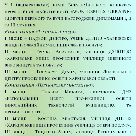
У І (відбірковому) етапі Всеукраїнського конкурсу
професійної майстерності «WORLDSKILLS UKRAINE»
здобули перемогу та були нагороджені дипломами І, ІІ
та ІІІ ступеня:
Компетенція «Технології моди»:
І місце
– Надьон Дмитро, учень ДПТНЗ «Харківське
вище професійне училище сфери послуг»;
ІІ місце
– Гречко Анастасія, учениця ДЗП(ПТ)О
«Харківське вище професійне училище швейного
виробництва та побуту»;
ІІІ місце
– Гончарук Діана, учениця Лозівського
центру професійної освіти Харківської області.
Компетенція «Перукарське мистецтво»:
І місце
– Плакса Микита, випускник ДНЗ
«Регіональний центр професійної освіти
інноваційних технологій будівництва та
промисловості»;
ІІ місце
– Костіна Анастасія, учениця ДПТНЗ
«Харківське вище професійне училище сфери послуг»;
ІІІ місце
– Тіщенко Аліна, учениця Регіонального