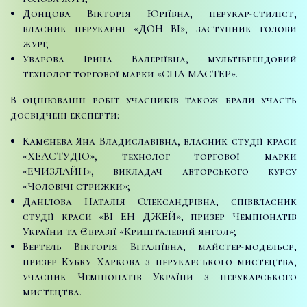
Донцова Вікторія Юріївна, перукар-стиліст,
власник перукарні «ДОН ВІ», заступник голови
журі;
Уварова Ірина Валеріївна, мультібрендовий
технолог торгової марки «СПА МАСТЕР».
В оцінюванні робіт учасників також брали участь
досвідчені експерти:
Камєнева Яна Владиславівна, власник студії краси
«ХЕАСТУДІО», технолог торгової марки
«ЕЧИЗЛАЙН», викладач авторського курсу
«Чоловічі стрижки»;
Данілова Наталія Олександрівна, співвласник
студії краси «ВІ ЕН ДЖЕЙ», призер Чемпіонатів
України та Євразії «Кришталевий янгол»;
Вертель Вікторія Віталіївна, майстер-модельєр,
призер Кубку Харкова з перукарського мистецтва,
учасник Чемпіонатів України з перукарського
мистецтва.