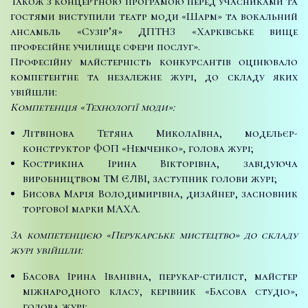
Також з концертною програмою перед учасниками та
гостями виступили театр моди «Шарм» та вокальний
ансамбль «Сузір’я» ДПТНЗ «Харківське вище
професійне училище сфери послуг».
Професійну майстерність конкурсантів оцінювало
компетентне та незалежне журі, до складу яких
увійшли:
Компетенція «Технології моди»:
Літвінова Тетяна Миколаївна, модельєр-
конструктор ФОП «Немченко», голова журі;
Кострикіна Ірина Вікторівна, завідуюча
виробництвом ТМ ЄЛВІ, заступник голови журі;
Бисова Марія Володимирівна, дизайнер, засновник
торгової марки МАХА.
За компетенцією «Перукарське мистецтво» до складу
журі увійшли:
Басова Ірина Іванівна, перукар-стиліст, майстер
міжнародного класу, керівник «Басова студіо»,
голова журі;