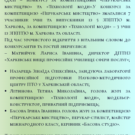
мистецтво» та «Технології моди».
У конкурсі за
компетенцією «Перукарське мистецтво» змагалися 7
учасників: учні та випускники із 5 ЗП(ПТ)О м.
Харкова, за компетенцією «Технології моди» – 3 учні
із ЗП(ПТ)О м. Харкова та області.
Під час урочистого відкриття з вітальним словом до
конкурсантів та гостей звернулися:
– Матвійчук Лариса Іванівна, директор ДПТНЗ
«Харківське вище професійне училище сфери послуг»;
Назарець Зінаїда Олексіївна, завідуюча лабораторії
професійної підготовки Науково-методичного
центру ПТО у Харківській області;
Літвінова Тетяна Миколаївна, голова журі за
компетенцією «Технології моди», модельєр-
конструктор, приватний підприємець;
Басова Ірина Іванівна голова журі за компетенцією
«Перукарське мистецтво», перукар-стиліст, майстер
міжнародного класу, керівник «Басова студіо».