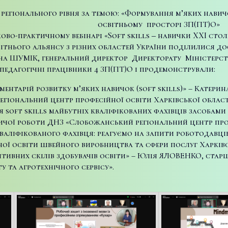
іонального рівня за темою: «Формування м’яких навичок 
освітньому просторі ЗП(ПТ)О»
уково-практичному вебінарі «Soft skills ‒ навички XXI сто
ітнього альянсу з різних областей України поділилися до
ина ШУМІК, генеральний директор Директорату Міністерств
педагогічні працівники 4 ЗП(ПТ)О і продемонстрували:
ументарій розвитку м’яких навичок (soft skills)» – Катер
егіональний центр професійної освіти Харківської област
 soft skills майбутніх кваліфікованих фахівців засобам
ичої роботи ДНЗ «Слобожанський регіональний центр про
 кваліфікованого фахівця: реагуємо на запити роботодавц
ої освіти швейного виробництва та сфери послуг Харківс
ітивних скілів здобувачів освіти» – Юлія ЯЛОВЕНКО, ста
у та агротехнічного сервісу».