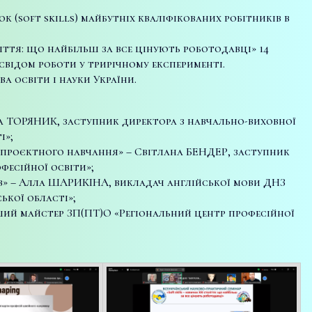
(soft skills) майбутніх кваліфікованих робітників в
ліття: що найбільш за все цінують роботодавці» 14
свідом роботи у трирічному експерименті.
а освіти і науки України.
ина ТОРЯНИК, заступник директора з навчально-виховної
і»;
и проєктного навчання» – Світлана БЕНДЕР, заступник
фесійної освіти»;
ів» – Алла ШАРИКІНА, викладач англійської мови ДНЗ
ької області»;
рший майстер ЗП(ПТ)О «Регіональний центр професійної