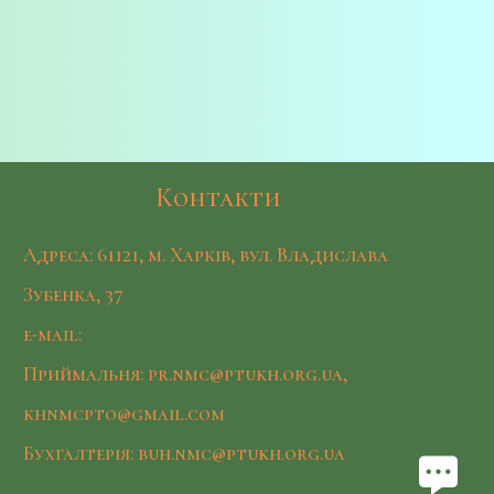
Контакти
Адреса: 61121, м. Харків, вул. Владислава
Зубенка, 37
e-mail:
Приймальня: pr.nmc@ptukh.org.ua,
khnmcpto@gmail.com
Бухгалтерія: buh.nmc@ptukh.org.ua