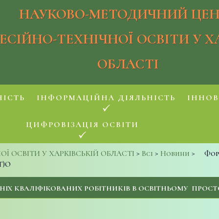
НАУКОВО-МЕТОДИЧНИЙ ЦЕН
ЕСІЙНО-ТЕХНІЧНОЇ ОСВІТИ У Х
ОБЛАСТІ
НІСТЬ
ІНФОРМАЦІЙНА ДІЯЛЬНІСТЬ
ІННОВ
ЦИФРОВІЗАЦІЯ ОСВІТИ
 ОСВІТИ У ХАРКІВСЬКІЙ ОБЛАСТІ
>
Всі
>
Новини
>
Фор
Т)О
НІХ КВАЛІФІКОВАНИХ РОБІТНИКІВ В ОСВІТНЬОМУ ПРОСТО