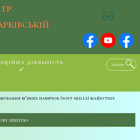
ТР
АРКІВСЬКІЙ
АЦІЙНА ДІЯЛЬНІСТЬ
мування м’яких навичок (soft skills) майбутніх
РІ ЗП(ПТ)О