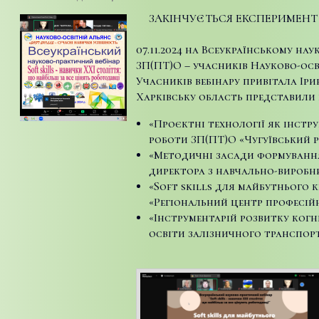
ЗАКІНЧУЄТЬСЯ ЕКСПЕРИМЕНТ рег
07.11.2024 на Всеукраїнському на
ЗП(ПТ)О – учасників Науково-осв
Учасників вебінару привітала Ір
Харківську область представили 
«Проєктні технології як інстр
роботи ЗП(ПТ)О «Чугуївський р
«Методичні засади формування
директора з навчально-виробн
«Soft skills для майбутнього
«Регіональний центр професійн
«Інструментарій розвитку когн
освіти залізничного транспорт