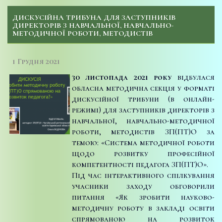
ДИСКУСІЙНА ТРИБУНА ДЛЯ ЗАСТУПНИКІВ
ДИРЕКТОРІВ З НАВЧАЛЬНОЇ, НАВЧАЛЬНО-
МЕТОДИЧНОЇ РОБОТИ, МЕТОДИСТІВ
1 Грудня 2021
30 листопада 2021 року
відбулася
обласна методична секція у форматі
дискусійної трибуни (в онлайн-
режимі) для заступників директорів з
навчальної, навчально-методичної
роботи, методистів ЗП(ПТ)О за
темою: «Система методичної роботи
щодо розвитку професійної
компетентності педагога ЗП(ПТ)О».
Під час інтерактивного спілкування
учасники заходу обговорили
питання «Як зробити науково-
методичну роботу в закладі освіти
спрямованою на розвиток