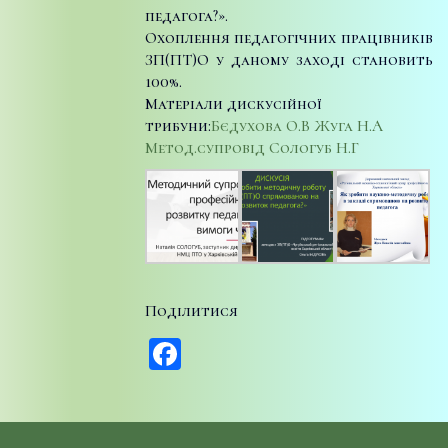
педагога?».
Охоплення педагогічних працівників
ЗП(ПТ)О у даному заході становить
100%.
Матеріали дискусійної
трибуни:
Бєдухова О.В
Жуга Н.А
Метод.супровід Сологуб Н.Г
Поділитися
Facebook