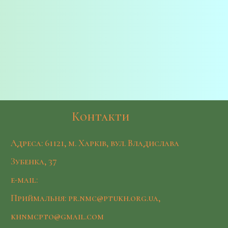
Контакти
Адреса: 61121, м. Харків, вул. Владислава
Зубенка, 37
e-mail:
Приймальня: pr.nmc@ptukh.org.ua,
khnmcpto@gmail.com