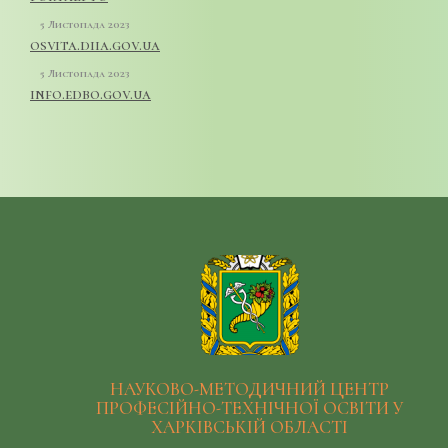
5 Листопада 2023
osvita.diia.gov.ua
5 Листопада 2023
info.edbo.gov.ua
НАУКОВО-МЕТОДИЧНИЙ ЦЕНТР
ПРОФЕСІЙНО-ТЕХНІЧНОЇ ОСВІТИ У
ХАРКІВСЬКІЙ ОБЛАСТІ