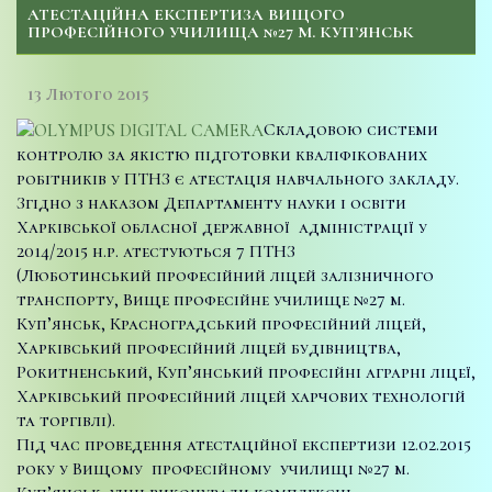
АТЕСТАЦІЙНА ЕКСПЕРТИЗА ВИЩОГО
ПРОФЕСІЙНОГО УЧИЛИЩА №27 М. КУП’ЯНСЬК
13 Лютого 2015
Складовою системи
контролю за якістю підготовки кваліфікованих
робітників у ПТНЗ є атестація навчального закладу.
Згідно з наказом Департаменту науки і освіти
Харківської обласної державної адміністрації у
2014/2015 н.р. атестуються 7 ПТНЗ
(Люботинський професійний ліцей залізничного
транспорту, Вище професійне училище №27 м.
Куп’янськ, Красноградський професійний ліцей,
Харківський професійний ліцей будівництва,
Рокитненський, Куп’янський професійні аграрні ліцеї,
Харківський професійний ліцей харчових технологій
та торгівлі).
Під час проведення атестаційної експертизи 12.02.2015
року у Вищому професійному училищі №27 м.