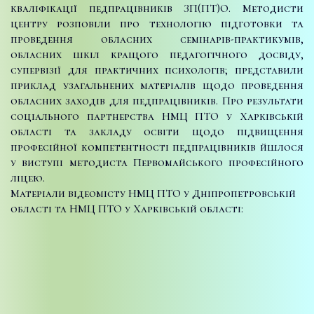
кваліфікації педпрацівників ЗП(ПТ)О. Методисти
центру розповіли про технологію підготовки та
проведення обласних семінарів-практикумів,
обласних шкіл кращого педагогічного досвіду,
супервізії для практичних психологів; представили
приклад узагальнених матеріалів щодо проведення
обласних заходів для педпрацівників. Про результати
соціального партнерства НМЦ ПТО у Харківській
області та закладу освіти щодо підвищення
професійної компетентності педпрацівників йшлося
у виступі методиста Первомайського професійного
ліцею.
Матеріали відеомісту НМЦ ПТО у Дніпропетровській
області та НМЦ ПТО у Харківській області: