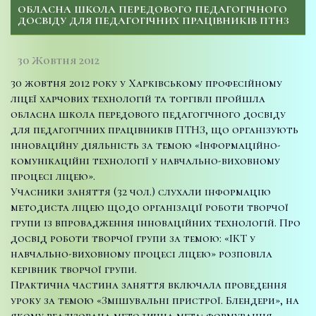
ОБЛАСНА ШКОЛА ПЕРЕДОВОГО ПЕДАГОГІЧНОГО
ДОСВІДУ ДЛЯ ПЕДАГОГІЧНИХ ПРАЦІВНИКІВ ПТНЗ
30 Жовтня 2012
30 жовтня 2012 року у Харківському професійному
ліцеї харчових технологій та торгівлі пройшла
обласна школа передового педагогічного досвіду
для педагогічних працівників ПТНЗ, що організують
інноваційну діяльність за темою «Інформаційно-
комунікаційні технології у навчально-виховному
процесі ліцею».
Учасники заняття (32 чол.) слухали інформацію
методиста ліцею щодо організації роботи творчої
групи із впровадження інноваційних технологій. Про
досвід роботи творчої групи за темою: «ІКТ у
навчально-виховному процесі ліцею» розповіла
керівник творчої групи.
Практична частина заняття включала проведення
уроку за темою «Змішувальні пристрої. Блендери», на
якому реалізована методична мета: формування