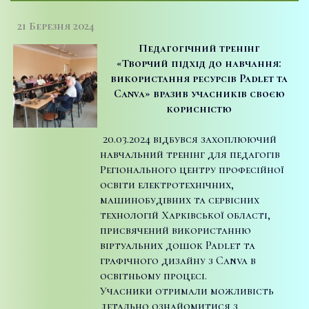
21 Березня 2024
Педагогічний тренінг
«Творчий підхід до навчання:
використання ресурсів
Padlet
та
Canva
» вразив учасників своєю
корисністю
­ 20.03.2024 відбувся захоплюючий
навчальний тренінг для педагогів
Регіонального центру професійної
освіти електротехнічних,
машинобудівних та сервісних
технологій Харківської області,
присвячений використанню
віртуальних дошок Padlet та
графічного дизайну з Canva в
освітньому процесі.
Учасники отримали можливість
детально ознайомитися з